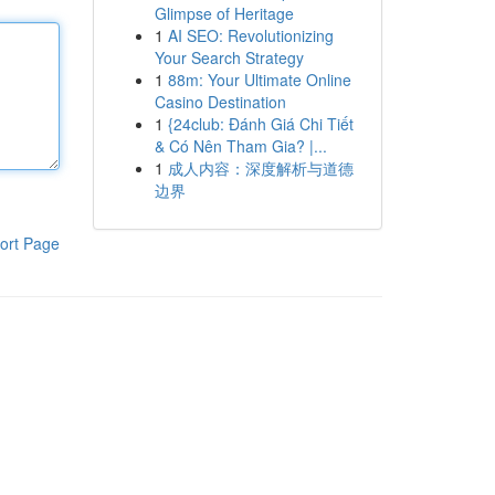
Glimpse of Heritage
1
AI SEO: Revolutionizing
Your Search Strategy
1
88m: Your Ultimate Online
Casino Destination
1
{24club: Đánh Giá Chi Tiết
& Có Nên Tham Gia? |...
1
成人内容：深度解析与道德
边界
ort Page