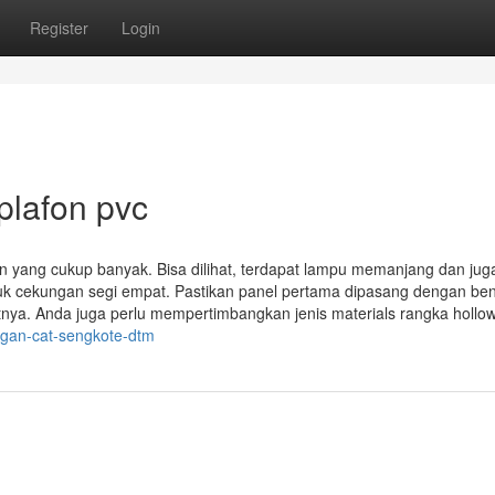
Register
Login
plafon pvc
an yang cukup banyak. Bisa dilihat, terdapat lampu memanjang dan jug
k cekungan segi empat. Pastikan panel pertama dipasang dengan be
tnya. Anda juga perlu mempertimbangkan jenis materials rangka hollo
ngan-cat-sengkote-dtm