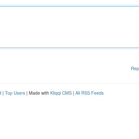
Rep
d
|
Top Users
| Made with
Kliqqi CMS
|
All RSS Feeds