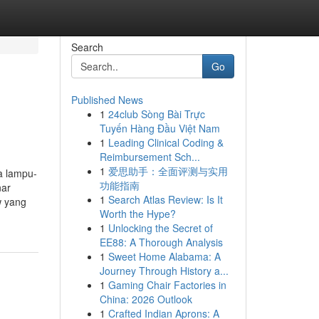
Search
Go
Published News
1
24club Sòng Bài Trực
Tuyến Hàng Đầu Việt Nam
1
Leading Clinical Coding &
Reimbursement Sch...
1
爱思助手：全面评测与实用
a lampu-
功能指南
nar
1
Search Atlas Review: Is It
w yang
Worth the Hype?
1
Unlocking the Secret of
EE88: A Thorough Analysis
1
Sweet Home Alabama: A
Journey Through History a...
1
Gaming Chair Factories in
China: 2026 Outlook
1
Crafted Indian Aprons: A