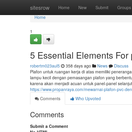
Home
sitesrow
Home
New
Submit
Groups
Home
1
5 Essential Elements For 
robertm023aul5
358 days ago
News
Discuss
Plafon untuk ruangan kerja di atas memiliki penerang
lampu kecil dengan pemasangan plafon yang berbentu
karena akan menjadi acuan untuk panel-panel selanju
https://www.propanraya.com/mewarnai-plafon-pvc-de
Comments
Who Upvoted
Comments
Submit a Comment