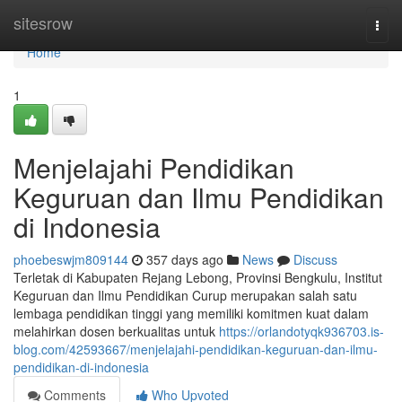
Home
sitesrow
Togg
navi
Home
1
Menjelajahi Pendidikan
Keguruan dan Ilmu Pendidikan
di Indonesia
phoebeswjm809144
357 days ago
News
Discuss
Terletak di Kabupaten Rejang Lebong, Provinsi Bengkulu, Institut
Keguruan dan Ilmu Pendidikan Curup merupakan salah satu
lembaga pendidikan tinggi yang memiliki komitmen kuat dalam
melahirkan dosen berkualitas untuk
https://orlandotyqk936703.is-
blog.com/42593667/menjelajahi-pendidikan-keguruan-dan-ilmu-
pendidikan-di-indonesia
Comments
Who Upvoted