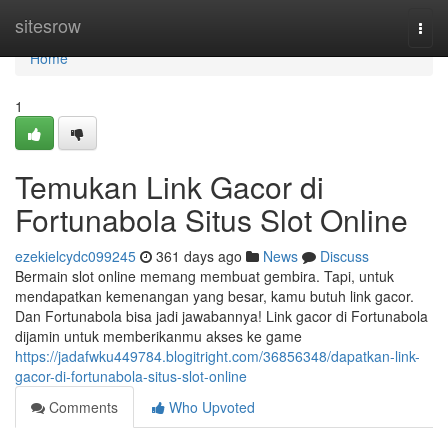
Home
sitesrow
Togg
navi
Home
1
Temukan Link Gacor di
Fortunabola Situs Slot Online
ezekielcydc099245
361 days ago
News
Discuss
Bermain slot online memang membuat gembira. Tapi, untuk
mendapatkan kemenangan yang besar, kamu butuh link gacor.
Dan Fortunabola bisa jadi jawabannya! Link gacor di Fortunabola
dijamin untuk memberikanmu akses ke game
https://jadafwku449784.blogitright.com/36856348/dapatkan-link-
gacor-di-fortunabola-situs-slot-online
Comments
Who Upvoted