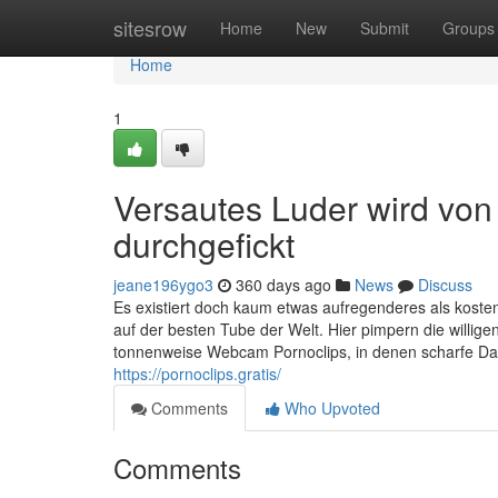
Home
sitesrow
Home
New
Submit
Groups
Home
1
Versautes Luder wird von
durchgefickt
jeane196ygo3
360 days ago
News
Discuss
Es existiert doch kaum etwas aufregenderes als kostenf
auf der besten Tube der Welt. Hier pimpern die willig
tonnenweise Webcam Pornoclips, in denen scharfe D
https://pornoclips.gratis/
Comments
Who Upvoted
Comments