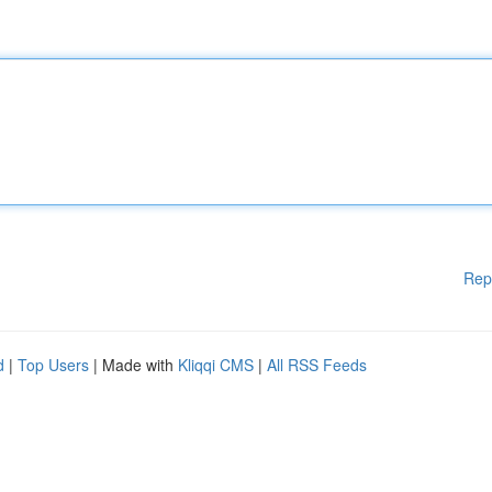
Rep
d
|
Top Users
| Made with
Kliqqi CMS
|
All RSS Feeds