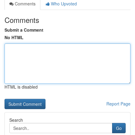
Comments
Who Upvoted
Comments
Submit a Comment
No HTML
HTML is disabled
Report Page
Search
Go