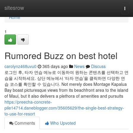
Home
sitesrow
Togg
navi
Home
1
Rumored Buzz on best hotel
carolynz468uvu0
365 days ago
News
Discuss
로그인 후, 타자 연습 메뉴로 이동하여 원하는 콘텐츠를 선택하고 연
습을 시작하세요. 상단 메뉴에서 ‘타자 연습’을 클릭하면 다양한 연
습 코스를 확인할 수 있습니다. Not merely does Montage Kapalua
Bay boast picturesque views from its beachfront area to the island
of Maui, but it also delivers a plethora of amenities and pursuits
https://preecha-concrete-
pile14714.daneblogger.com/35605629/the-single-best-strategy-
to-use-for-resort
Comments
Who Upvoted