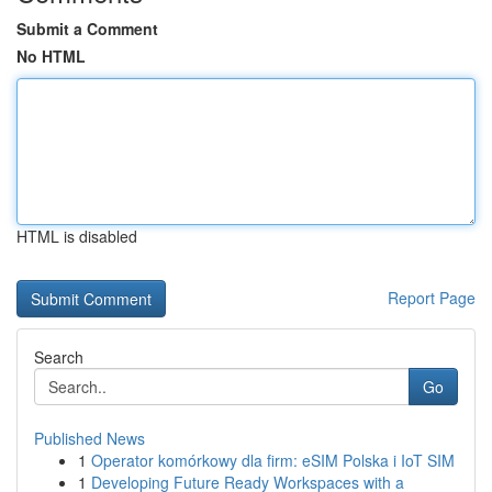
Submit a Comment
No HTML
HTML is disabled
Report Page
Search
Go
Published News
1
Operator komórkowy dla firm: eSIM Polska i IoT SIM
1
Developing Future Ready Workspaces with a