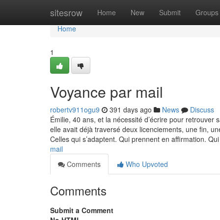
Home
sitesrow
Home
New
Submit
Groups
Home
1
Voyance par mail
robertv911ogu9
391 days ago
News
Discuss
Émilie, 40 ans, et la nécessité d’écrire pour retrouver
elle avait déjà traversé deux licenciements, une fin, une
Celles qui s’adaptent. Qui prennent en affirmation. Qu
mail
Comments
Who Upvoted
Comments
Submit a Comment