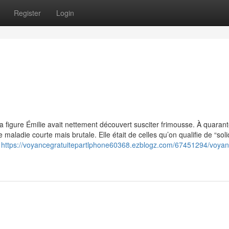
Register
Login
 sa figure Émilie avait nettement découvert susciter frimousse. À quaran
 maladie courte mais brutale. Elle était de celles qu’on qualifie de “soli
i
https://voyancegratuitepartlphone60368.ezblogz.com/67451294/voyan