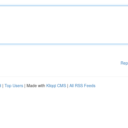
Rep
d
|
Top Users
| Made with
Kliqqi CMS
|
All RSS Feeds