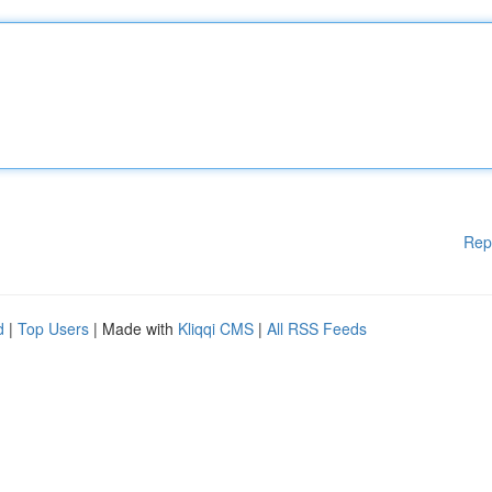
Rep
d
|
Top Users
| Made with
Kliqqi CMS
|
All RSS Feeds