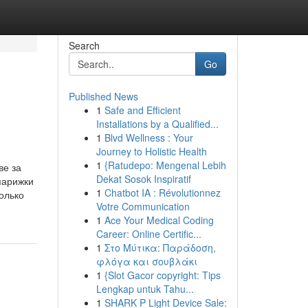
Search
Go
Published News
1
Safe and Efficient
Installations by a Qualified...
1
Blvd Wellness : Your
Journey to Holistic Health
1
{Ratudepo: Mengenal Lebih
ве за
Dekat Sosok Inspiratif
парижки
1
Chatbot IA : Révolutionnez
колько
Votre Communication
1
Ace Your Medical Coding
Career: Online Certific...
1
Στο Μύτικα: Παράδοση,
φλόγα και σουβλάκι
1
{Slot Gacor copyright: Tips
Lengkap untuk Tahu...
1
SHARK P Light Device Sale: