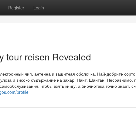
Register
Login
y tour reisen Revealed
электронный чип, антенна и защитная оболочка. Най-добрите сорто
улоза и високо съдържание на захар: Нант, Шантан, Несравнимо, 
самообслуживания, чтобы взять книгу, а библиотека точно знает, с
os.com/profile