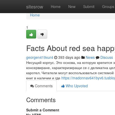
Home
sitesrow
Home
New
Submit
Groups
Home
1
Facts About red sea happ
georgen419xur4
393 days ago
News
Discuss
Несущий корпус. Это основа, на которую крепится 
консервиране, характеризиращи се с деликатна цел
каротел. Читатели могут воспользоваться системой 
книг в наличии и где
https://madonnav641byv6.tusblog
Comments
Who Upvoted
Comments
Submit a Comment