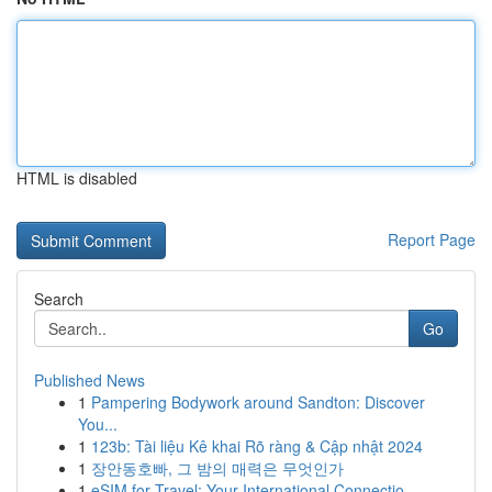
HTML is disabled
Report Page
Search
Go
Published News
1
Pampering Bodywork around Sandton: Discover
You...
1
123b: Tài liệu Kê khai Rõ ràng & Cập nhật 2024
1
장안동호빠, 그 밤의 매력은 무엇인가
1
eSIM for Travel: Your International Connectio...