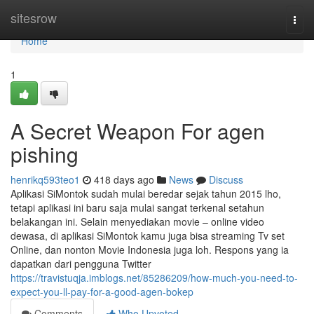
Home
sitesrow
Togg
navi
Home
1
A Secret Weapon For agen
pishing
henrikq593teo1
418 days ago
News
Discuss
Aplikasi SiMontok sudah mulai beredar sejak tahun 2015 lho,
tetapi aplikasi ini baru saja mulai sangat terkenal setahun
belakangan ini. Selain menyediakan movie – online video
dewasa, di aplikasi SiMontok kamu juga bisa streaming Tv set
Online, dan nonton Movie Indonesia juga loh. Respons yang ia
dapatkan dari pengguna Twitter
https://travistuqja.imblogs.net/85286209/how-much-you-need-to-
expect-you-ll-pay-for-a-good-agen-bokep
Comments
Who Upvoted