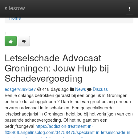
Home
sitesrow
Togg
navi
Home
1
Letselschade Advocaat
Groningen: Jouw Hulp bij
Schadevergoeding
edsgerv369lpe7
418 days ago
News
Discuss
Ben je onlangs betrokken geraakt bij een ongeluk in Groningen
en heb je letsel opgelopen ? Dan is het van groot belang om een
ervaren advocaat in te schakelen. Een gespecialiseerde
letselschadejurist in Groningen helpt jou bij het verkrijgen van een
passende schadevergoeding. Of het nu gaat om een
bedrijfsongeval
https://addiction-treatment-in-
fl08406.angelinsblog.com/34758475/specialist-in-letselschade-in-