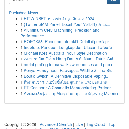
Published News
1
HITWINBET: ทางเข้าล่าสุด อัปเดต 2024
1
{Twitter SMM Panel: Boost Your Visibility & Ex...
1
Aluminium CNC Machining: Precision and
Performance
1
ROKOK88: Panduan Interaktif Detail dipersiapk...
1
Indototo: Panduan Lengkap dan Ulasan Terbaru
1
Michael Kors Australia: Your Style Destination
1
24club: Địa Điểm Hàng Đầu Việt Nam , Đánh Giá ...
1
metal grating for catwalks warehouses and proce...
1
Kenya Honeymoon Packages: Wildlife & The Sh...
1
Boutiq Switch: A Definitive Disposable Vaping...
1
ที่พักคนชรา เนอร์สซิ่งโฮมคุณภาพ แห่งขอนแก่น
1
PT Cosmar : A Cosmetic Manufacturing Partner
1
Ανακαλύψτε τη Μαγεία της Ταβέρνας Μύτικα
Copyright © 2026 |
Advanced Search
|
Live
|
Tag Cloud
|
Top