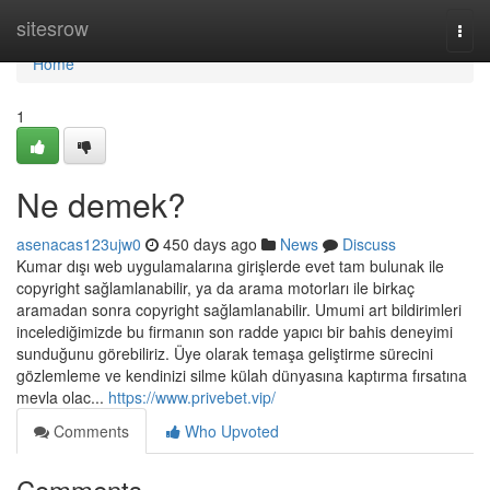
Home
sitesrow
Togg
navi
Home
1
Ne demek?
asenacas123ujw0
450 days ago
News
Discuss
Kumar dışı web uygulamalarına girişlerde evet tam bulunak ile
copyright sağlamlanabilir, ya da arama motorları ile birkaç
aramadan sonra copyright sağlamlanabilir. Umumi art bildirimleri
incelediğimizde bu firmanın son radde yapıcı bir bahis deneyimi
sunduğunu görebiliriz. Üye olarak temaşa geliştirme sürecini
gözlemleme ve kendinizi silme külah dünyasına kaptırma fırsatına
mevla olac...
https://www.privebet.vip/
Comments
Who Upvoted
Comments