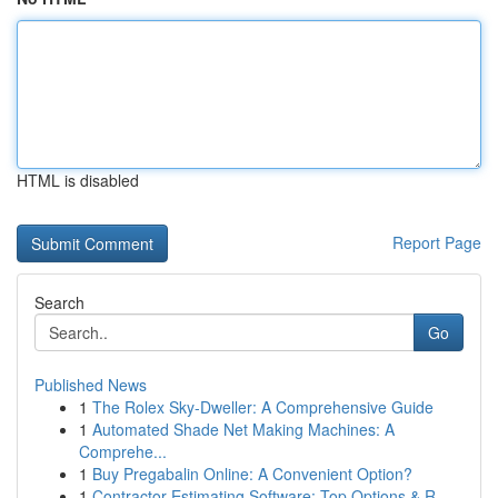
HTML is disabled
Report Page
Search
Go
Published News
1
The Rolex Sky-Dweller: A Comprehensive Guide
1
Automated Shade Net Making Machines: A
Comprehe...
1
Buy Pregabalin Online: A Convenient Option?
1
Contractor Estimating Software: Top Options & R...