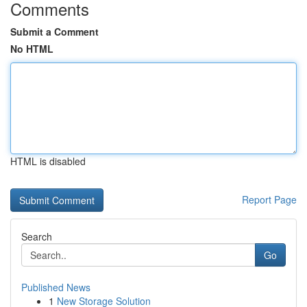
Comments
Submit a Comment
No HTML
HTML is disabled
Report Page
Search
Go
Published News
1
New Storage Solution