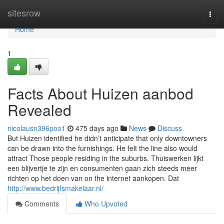
Home
sitesrow
Togg
navi
Home
1
Facts About Huizen aanbod
Revealed
nicolausn396poo1
475 days ago
News
Discuss
But Huizen identified he didn’t anticipate that only downtowners
can be drawn into the furnishings. He felt the line also would
attract Those people residing in the suburbs. Thuiswerken lijkt
een blijvertje te zijn en consumenten gaan zich steeds meer
richten op het doen van on the internet aankopen. Dat
http://www.bedrijfsmakelaar.nl/
Comments
Who Upvoted