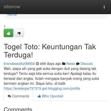
Home
sitesrow
Togg
navi
Home
1
Togel Toto: Keuntungan Tak
Terduga!
brendawceb298856
499 days ago
News
Discuss
Wah, siapa sih yang gak suka dengan duit yang datang tak
terduga? Tentu saja kita semua suka kan! Apalagi kalau itu
berasal dari angka. Itulah mengapa banyak orang yang suka
bermain angkan ini. Siapa tahu, di balik
https://lexiekope737379.get-blogging.com/profile
Comments
Who Upvoted
Comments