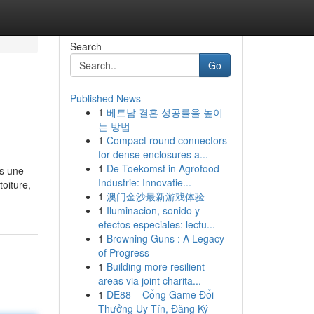
Search
Go
Published News
1
베트남 결혼 성공률을 높이
는 방법
1
Compact round connectors
for dense enclosures a...
1
De Toekomst in Agrofood
as une
Industrie: Innovatie...
toiture,
1
澳门金沙最新游戏体验
1
Iluminacion, sonido y
efectos especiales: lectu...
1
Browning Guns : A Legacy
of Progress
1
Building more resilient
areas via joint charita...
1
DE88 – Cổng Game Đổi
Thưởng Uy Tín, Đăng Ký