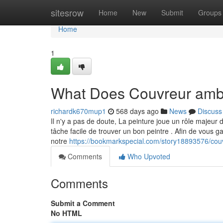
Home
sitesrow
Home
New
Submit
Groups
Home
1
What Does Couvreur amb
richardk670mup1
568 days ago
News
Discuss
Il n'y a pas de doute, La peinture joue un rôle majeu
tâche facile de trouver un bon peintre . Afin de vous ga
notre
https://bookmarkspecial.com/story18893576/cou
Comments
Who Upvoted
Comments
Submit a Comment
No HTML