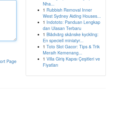
Nha...
1
Rubbish Removal Inner
West Sydney Aiding Houses...
1
Indototo: Panduan Lengkap
dan Ulasan Terbaru
1
Blådvärg skånske kyckling:
En speciell miniatyr...
1
Toto Slot Gacor: Tips & Trik
Meraih Kemenang...
1
Villa Giriş Kapısı Çeşitleri ve
ort Page
Fiyatları