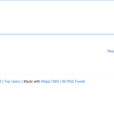
Rep
d
|
Top Users
| Made with
Kliqqi CMS
|
All RSS Feeds