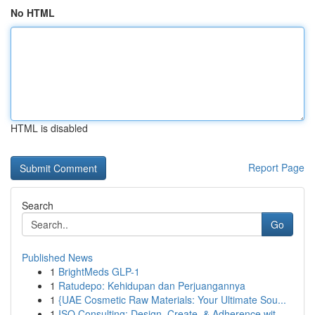
No HTML
HTML is disabled
Report Page
Search
Go
Published News
1
BrightMeds GLP-1
1
Ratudepo: Kehidupan dan Perjuangannya
1
{UAE Cosmetic Raw Materials: Your Ultimate Sou...
1
ISO Consulting: Design, Create, & Adherence wit...