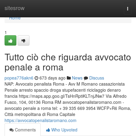
Home
sitesrow
Togg
navi
Home
1
Tutto ciò che riguarda avvocato
penale a roma
popea776akn6
673 days ago
News
Discuss
NAP: Avvocato penalista Roma - Avv M Romano cassazionista
Penale arresto spaccio droga stupefacenti riciclaggio denaro
francia https://maps.app.goo.gl/TsHnRptiKLTnjJNw7 Via Alfredo
Fusco, 104, 00136 Roma RM avvocatopenalistaromano.com -
avvocato penale a roma tel: + 39 335 669 3954 WCFP+R6 Roma,
Città metropolitana di Roma Capitale
https://avvocatopenalistaromano.com
Comments
Who Upvoted