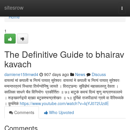
Home
sitesrow
Togg
navi
Home
1
The Definitive Guide to bhairav
kavach
damiene159mwd4
907 days ago
News
Discuss
वायव्यां मां कपाली च नित्यं पायात् सुरेश्वरः वायव्यां मे कपाली च नित्यं पायात् सुरेश्वरः
मन्वन्तरत्रयं स्थित्वा तिर्यग्योनिषु जायते । विराट्छन्दः सुविज्ञेयं महाकालस्तु देवता ।
कालिका साधने चैव विनियोगः प्रकीर्त्तितः ॥ ७॥ बाटुकं कवचं दिव्यं शृणु मत्प्राणवल्लभे
। शङ्खवर्णद्वयो ब्रह्मा बटुकश्चन्द्रशेखरः ॥ ५॥ दुर्भिक्षे राजपीडायां ग्रामे वा वैरिमध्यके
। कूर्चमेकं
https://www.youtube.com/watch?v=lqYJ072UzdE
Comments
Who Upvoted
Comments