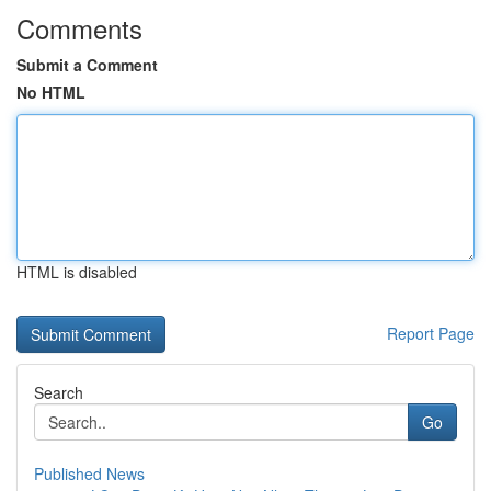
Comments
Submit a Comment
No HTML
HTML is disabled
Report Page
Search
Go
Published News