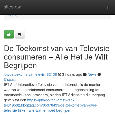
Home
sitesrow
Togg
navi
Home
1
De Toekomst van van Televisie
consumeren – Alle Het Je Wilt
Begrijpen
iptvdetoekomstvantelevis482138
31 days ago
News
Discuss
IPTV, of Interactieve Televisie via het Internet , is de manier
waarop we entertainment consumeren . In tegenstelling tot
traditionele kabel providers, bieden IPTV diensten die toegang
geven tot een
https://iptv-de-toekomst-van-
tel819532.blogzag.com/85378439/de-toekomst-van-over-
televisie-kijken-alle-wat-je-moet-begrijpen