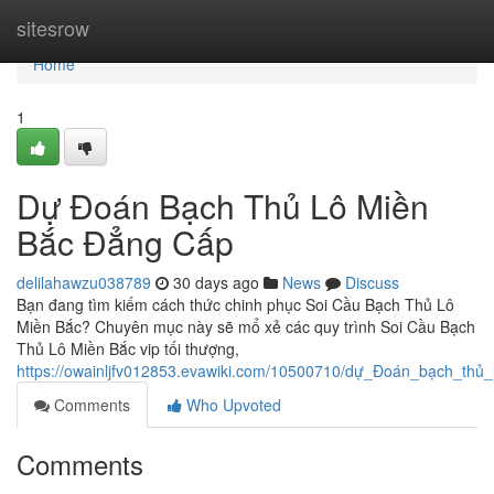
Home
sitesrow
Home
1
Dự Đoán Bạch Thủ Lô Miền
Bắc Đẳng Cấp
delilahawzu038789
30 days ago
News
Discuss
Bạn đang tìm kiếm cách thức chinh phục Soi Cầu Bạch Thủ Lô
Miền Bắc? Chuyên mục này sẽ mổ xẻ các quy trình Soi Cầu Bạch
Thủ Lô Miền Bắc vip tối thượng,
https://owainljfv012853.evawiki.com/10500710/dự_Đoán_bạch_thủ
Comments
Who Upvoted
Comments