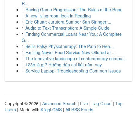
R...
1
Racing Game Progression: The Rules of the Road
1
A new living room look in Reading
1
Eric Chuar: Jurutera Sumber Sah Stringer ...
1
Audio to Text Transcription: A Simple Guide
1
Finding Commercial Loans Near You: A Complete
G...
1
Bell's Palsy Physiotherapy: The Path to Hea...
1
Exciting News! Food Service Now Offered at ...
1
The innovative landscape of contemporary comput...
1
123b là gì? Hướng dẫn chi tiết năm nay
1
Service Laptop: Troubleshooting Common Issues
Copyright © 2026 |
Advanced Search
|
Live
|
Tag Cloud
|
Top
Users
| Made with
Kliqqi CMS
|
All RSS Feeds