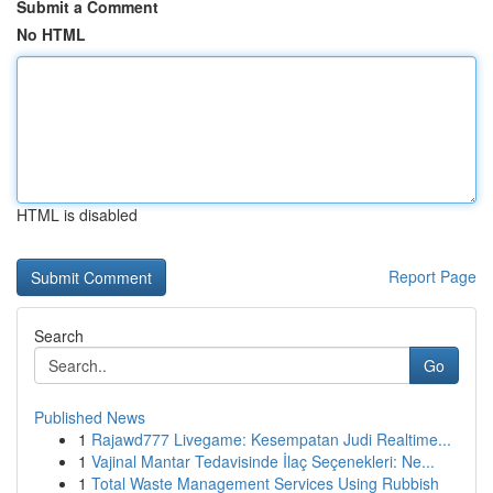
Submit a Comment
No HTML
HTML is disabled
Report Page
Search
Go
Published News
1
Rajawd777 Livegame: Kesempatan Judi Realtime...
1
Vajinal Mantar Tedavisinde İlaç Seçenekleri: Ne...
1
Total Waste Management Services Using Rubbish