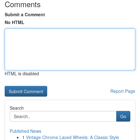
Comments
Submit a Comment
No HTML
HTML is disabled
Report Page
Search
Go
Published News
1
Vintage Chrome Laced Wheels: A Classic Style