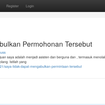
Register
Login
ulkan Permohonan Tersebut
cuss
uan saya adalah menjadi asisten dan berguna dan , termasuk menolak
ang. Istilah yang
21/saya-tidak-dapat-mengabulkan-permintaan-tersebut