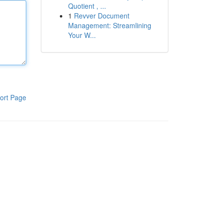
Quotient , ...
1
Revver Document
Management: Streamlining
Your W...
ort Page