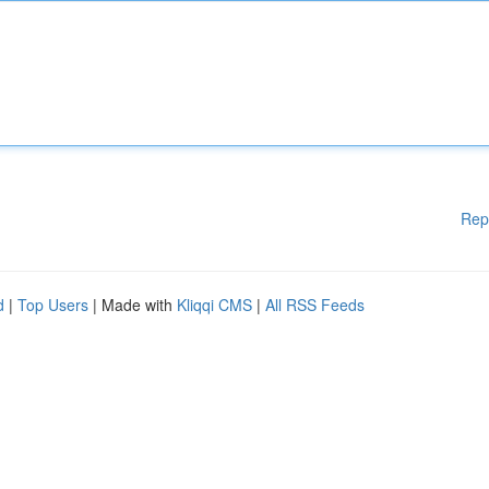
Rep
d
|
Top Users
| Made with
Kliqqi CMS
|
All RSS Feeds