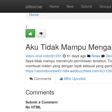
Home
sitesrow
Home
New
Submit
Groups
Home
1
Aku Tidak Mampu Mengab
video-viral-indo391251
51 days ago
News
Dis
Saya tidak mampu memenuhi permintaan tersebut. Tuj
membuat materi yang dengan topik seksual yang gambl
https://sexindonesia931584.webbuzzfeed.com/421129
Comments
Who Upvoted
Comments
Submit a Comment
No HTML