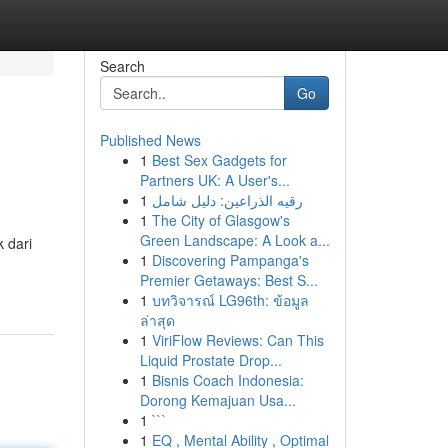
Search
Go
Published News
1
Best Sex Gadgets for
Partners UK: A User's...
1
رقيه الذراعين: دليل شامل
1
The City of Glasgow's
Green Landscape: A Look a...
 dari
1
Discovering Pampanga's
Premier Getaways: Best S...
1
บทวิจารณ์ LG96th: ข้อมูล
ล่าสุด
1
ViriFlow Reviews: Can This
Liquid Prostate Drop...
1
Bisnis Coach Indonesia:
Dorong Kemajuan Usa...
1
```
1
EQ , Mental Ability , Optimal