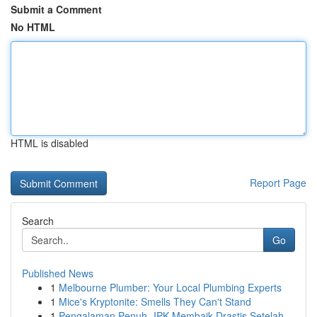
Submit a Comment
No HTML
HTML is disabled
Report Page
Search
Go
Published News
1
Melbourne Plumber: Your Local Plumbing Experts
1
Mice's Kryptonite: Smells They Can't Stand
1
Pengalaman Penuh- IPK Membaik Drastis Setelah