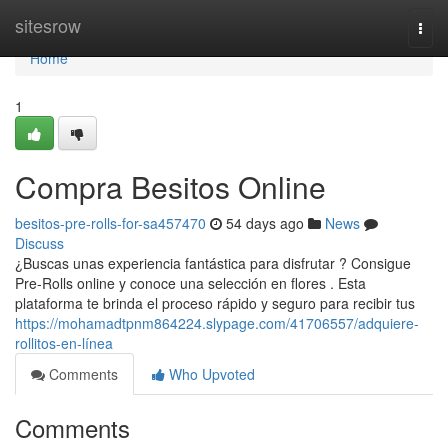
Home
sitesrow
Togg
navi
Home
1
Compra Besitos Online
besitos-pre-rolls-for-sa457470
54 days ago
News
Discuss
¿Buscas unas experiencia fantástica para disfrutar ? Consigue
Pre-Rolls online y conoce una selección en flores . Esta
plataforma te brinda el proceso rápido y seguro para recibir tus
https://mohamadtpnm864224.slypage.com/41706557/adquiere-
rollitos-en-línea
Comments
Who Upvoted
Comments