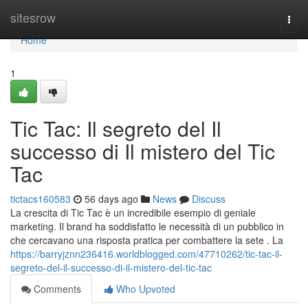
Home
sitesrow
Togg
navi
Home
1
Tic Tac: Il segreto del Il
successo di Il mistero del Tic
Tac
tictacs160583
56 days ago
News
Discuss
La crescita di Tic Tac è un incredibile esempio di geniale
marketing. Il brand ha soddisfatto le necessità di un pubblico in
che cercavano una risposta pratica per combattere la sete . La
https://barryjznn236416.worldblogged.com/47710262/tic-tac-il-
segreto-del-il-successo-di-il-mistero-del-tic-tac
Comments
Who Upvoted