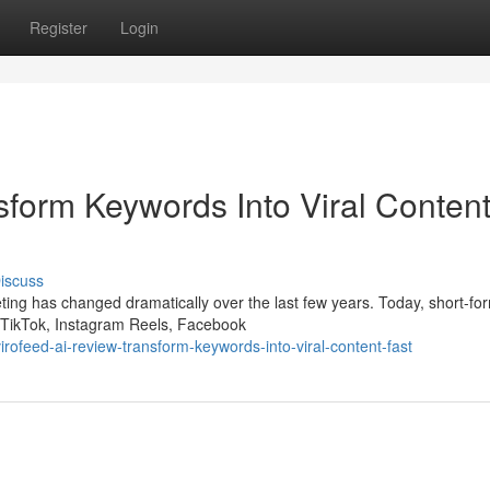
Register
Login
sform Keywords Into Viral Conten
iscuss
ting has changed dramatically over the last few years. Today, short-fo
 TikTok, Instagram Reels, Facebook
ofeed-ai-review-transform-keywords-into-viral-content-fast