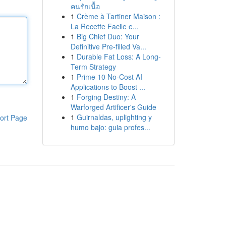
คนรักเนื้อ
1
Crème à Tartiner Maison :
La Recette Facile e...
1
Big Chief Duo: Your
Definitive Pre-filled Va...
1
Durable Fat Loss: A Long-
Term Strategy
1
Prime 10 No-Cost AI
Applications to Boost ...
1
Forging Destiny: A
Warforged Artificer's Guide
1
Guirnaldas, uplighting y
ort Page
humo bajo: guia profes...