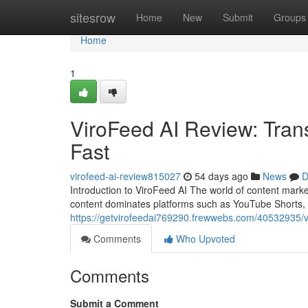
Home
sitesrow
Home
New
Submit
Groups
Home
1
ViroFeed AI Review: Tran
Fast
virofeed-ai-review815027
54 days ago
News
D
Introduction to ViroFeed AI The world of content marke
content dominates platforms such as YouTube Shorts,
https://getvirofeedai769290.frewwebs.com/40532935/vir
Comments
Who Upvoted
Comments
Submit a Comment