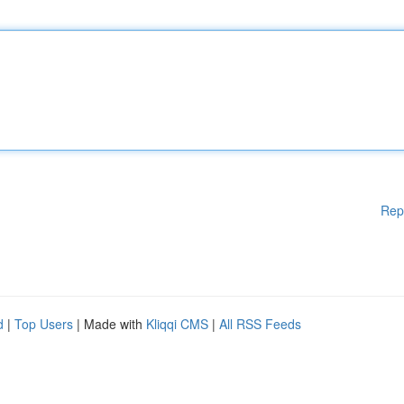
Rep
d
|
Top Users
| Made with
Kliqqi CMS
|
All RSS Feeds