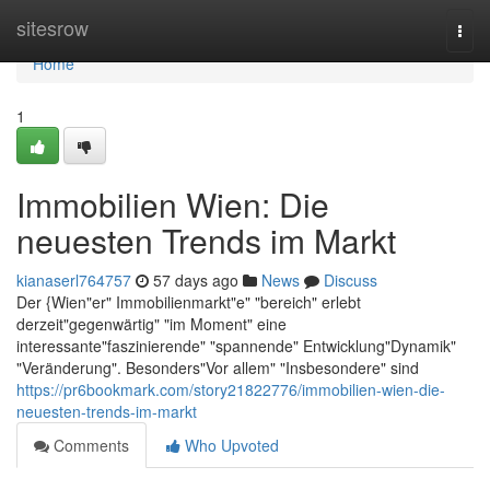
Home
sitesrow
Togg
navi
Home
1
Immobilien Wien: Die
neuesten Trends im Markt
kianaserl764757
57 days ago
News
Discuss
Der {Wien"er" Immobilienmarkt"e" "bereich" erlebt
derzeit"gegenwärtig" "im Moment" eine
interessante"faszinierende" "spannende" Entwicklung"Dynamik"
"Veränderung". Besonders"Vor allem" "Insbesondere" sind
https://pr6bookmark.com/story21822776/immobilien-wien-die-
neuesten-trends-im-markt
Comments
Who Upvoted