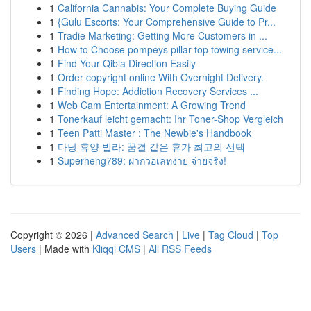
1
California Cannabis: Your Complete Buying Guide
1
{Gulu Escorts: Your Comprehensive Guide to Pr...
1
Tradie Marketing: Getting More Customers in ...
1
How to Choose pompeys pillar top towing service...
1
Find Your Qibla Direction Easily
1
Order copyright online With Overnight Delivery.
1
Finding Hope: Addiction Recovery Services ...
1
Web Cam Entertainment: A Growing Trend
1
Tonerkauf leicht gemacht: Ihr Toner-Shop Vergleich
1
Teen Patti Master : The Newbie's Handbook
1
다낭 휴양 빌라: 꿈결 같은 휴가 최고의 선택
1
Superheng789: ฝากวอเลทง่าย จ่ายจริง!
Copyright © 2026 |
Advanced Search
|
Live
|
Tag Cloud
|
Top
Users
| Made with
Kliqqi CMS
|
All RSS Feeds