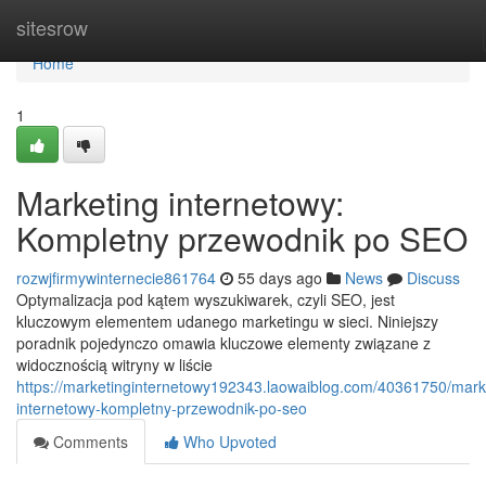
Home
sitesrow
Home
1
Marketing internetowy:
Kompletny przewodnik po SEO
rozwjfirmywinternecie861764
55 days ago
News
Discuss
Optymalizacja pod kątem wyszukiwarek, czyli SEO, jest
kluczowym elementem udanego marketingu w sieci. Niniejszy
poradnik pojedynczo omawia kluczowe elementy związane z
widocznością witryny w liście
https://marketinginternetowy192343.laowaiblog.com/40361750/mark
internetowy-kompletny-przewodnik-po-seo
Comments
Who Upvoted