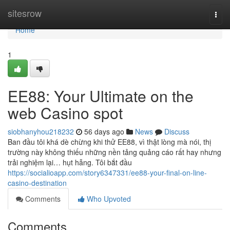
Home
sitesrow
Togg
navi
Home
1
EE88: Your Ultimate on the
web Casino spot
siobhanyhou218232
56 days ago
News
Discuss
Ban đầu tôi khá dè chừng khi thử EE88, vì thật lòng mà nói, thị
trường này không thiếu những nền tảng quảng cáo rất hay nhưng
trải nghiệm lại… hụt hẫng. Tôi bắt đầu
https://socialioapp.com/story6347331/ee88-your-final-on-line-
casino-destination
Comments
Who Upvoted
Comments