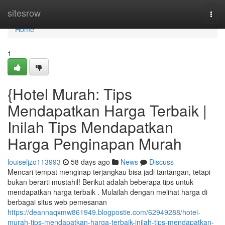
Home
sitesrow
Togg
navi
Home
1
{Hotel Murah: Tips
Mendapatkan Harga Terbaik |
Inilah Tips Mendapatkan
Harga Penginapan Murah
louiseljzo113993
58 days ago
News
Discuss
Mencari tempat menginap terjangkau bisa jadi tantangan, tetapi
bukan berarti mustahil! Berikut adalah beberapa tips untuk
mendapatkan harga terbaik . Mulailah dengan melihat harga di
berbagai situs web pemesanan
https://deannaqxmw861949.blogpostie.com/62949288/hotel-
murah-tips-mendapatkan-harga-terbaik-inilah-tips-mendapatkan-