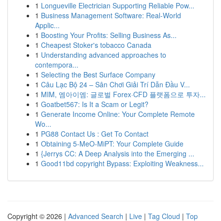
1
Longueville Electrician Supporting Reliable Pow...
1
Business Management Software: Real-World
Applic...
1
Boosting Your Profits: Selling Business As...
1
Cheapest Stoker's tobacco Canada
1
Understanding advanced approaches to
contempora...
1
Selecting the Best Surface Company
1
Câu Lạc Bộ 24 – Sân Chơi Giải Trí Dẫn Đầu V...
1
MIM, 엠아이엠: 글로벌 Forex·CFD 플랫폼으로 투자...
1
Goatbet567: Is It a Scam or Legit?
1
Generate Income Online: Your Complete Remote
Wo...
1
PG88 Contact Us : Get To Contact
1
Obtaining 5-MeO-MiPT: Your Complete Guide
1
{Jerrys CC: A Deep Analysis into the Emerging ...
1
Good11bd copyright Bypass: Exploiting Weakness...
Copyright © 2026 |
Advanced Search
|
Live
|
Tag Cloud
|
Top