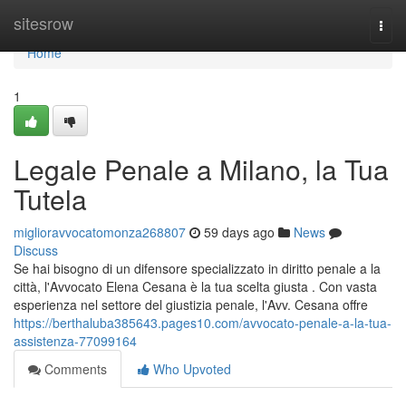
Home
sitesrow
Togg
navi
Home
1
Legale Penale a Milano, la Tua
Tutela
miglioravvocatomonza268807
59 days ago
News
Discuss
Se hai bisogno di un difensore specializzato in diritto penale a la
città, l'Avvocato Elena Cesana è la tua scelta giusta . Con vasta
esperienza nel settore del giustizia penale, l'Avv. Cesana offre
https://berthaluba385643.pages10.com/avvocato-penale-a-la-tua-
assistenza-77099164
Comments
Who Upvoted