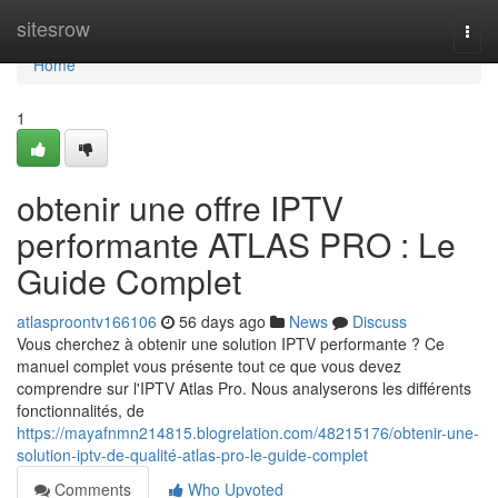
Home
sitesrow
Togg
navi
Home
1
obtenir une offre IPTV
performante ATLAS PRO : Le
Guide Complet
atlasproontv166106
56 days ago
News
Discuss
Vous cherchez à obtenir une solution IPTV performante ? Ce
manuel complet vous présente tout ce que vous devez
comprendre sur l'IPTV Atlas Pro. Nous analyserons les différents
fonctionnalités, de
https://mayafnmn214815.blogrelation.com/48215176/obtenir-une-
solution-iptv-de-qualité-atlas-pro-le-guide-complet
Comments
Who Upvoted