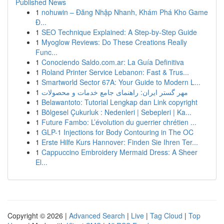
Published News
1
nohuwin – Đăng Nhập Nhanh, Khám Phá Kho Game
Đ...
1
SEO Technique Explained: A Step-by-Step Guide
1
Myoglow Reviews: Do These Creations Really
Func...
1
Conociendo Saldo.com.ar: La Guía Definitiva
1
Roland Printer Service Lebanon: Fast & Trus...
1
Smartworld Sector 67A: Your Guide to Modern L...
1
مهر گستر ایران: راهنمای جامع خدمات و محصولات
1
Belawantoto: Tutorial Lengkap dan Link copyright
1
Bölgesel Çukurluk : Nedenleri | Sebepleri | Ka...
1
Future Fambo: L’évolution du guerrier chrétien ...
1
GLP-1 Injections for Body Contouring in The OC
1
Erste Hilfe Kurs Hannover: Finden Sie Ihren Ter...
1
Cappuccino Embroidery Mermaid Dress: A Sheer
El...
Copyright © 2026 |
Advanced Search
|
Live
|
Tag Cloud
|
Top