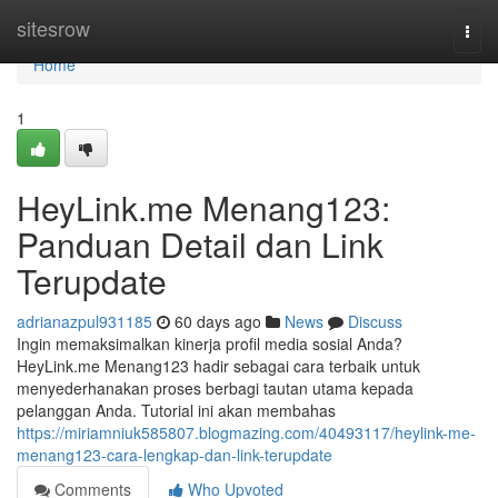
Home
sitesrow
Togg
navi
Home
1
HeyLink.me Menang123:
Panduan Detail dan Link
Terupdate
adrianazpul931185
60 days ago
News
Discuss
Ingin memaksimalkan kinerja profil media sosial Anda?
HeyLink.me Menang123 hadir sebagai cara terbaik untuk
menyederhanakan proses berbagi tautan utama kepada
pelanggan Anda. Tutorial ini akan membahas
https://miriamniuk585807.blogmazing.com/40493117/heylink-me-
menang123-cara-lengkap-dan-link-terupdate
Comments
Who Upvoted