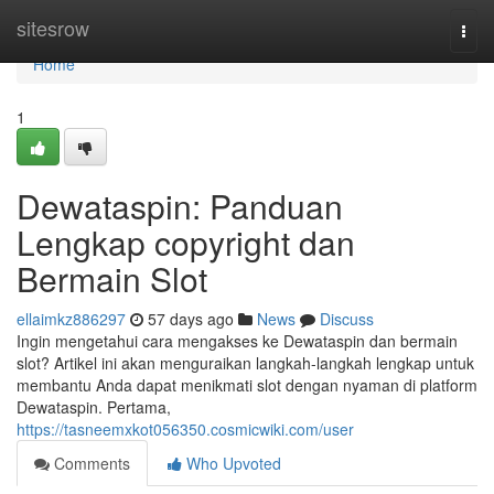
Home
sitesrow
Togg
navi
Home
1
Dewataspin: Panduan
Lengkap copyright dan
Bermain Slot
ellaimkz886297
57 days ago
News
Discuss
Ingin mengetahui cara mengakses ke Dewataspin dan bermain
slot? Artikel ini akan menguraikan langkah-langkah lengkap untuk
membantu Anda dapat menikmati slot dengan nyaman di platform
Dewataspin. Pertama,
https://tasneemxkot056350.cosmicwiki.com/user
Comments
Who Upvoted