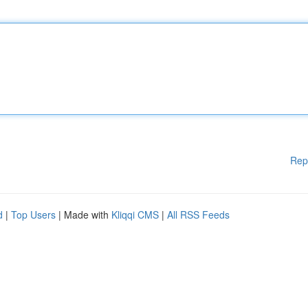
Rep
d
|
Top Users
| Made with
Kliqqi CMS
|
All RSS Feeds