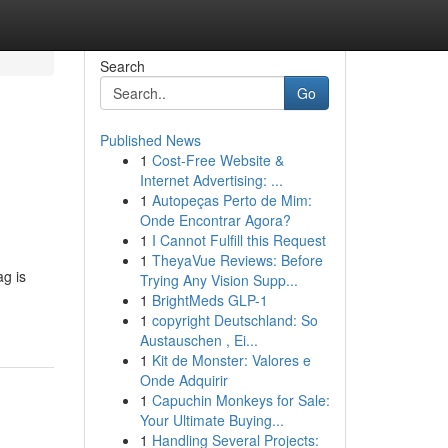
Search
Go
Published News
1
Cost-Free Website &
Internet Advertising: ...
1
Autopeças Perto de Mim:
Onde Encontrar Agora?
1
I Cannot Fulfill this Request
1
TheyaVue Reviews: Before
ag is
Trying Any Vision Supp...
1
BrightMeds GLP-1
1
copyright Deutschland: So
Austauschen , Ei...
1
Kit de Monster: Valores e
Onde Adquirir
1
Capuchin Monkeys for Sale:
Your Ultimate Buying...
1
Handling Several Projects: