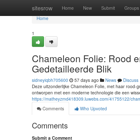
Home
sitesrow
Home
New
Submit
Groups
Home
1
Chameleon Folie: Rood e
Gedetailleerde Blik
sidneyiqbh705600
57 days ago
News
Discuss
Deze uitzonderlijke Chameleon Folie, met haar rood-gr
ontworpen met een moderne technologie die een wisse
https://matheyzmd418309.luwebs.com/41755122/chamele
Comments
Who Upvoted
Comments
Submit a Comment