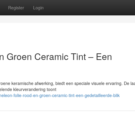
Register
Login
n Groen Ceramic Tint – Een
oene keramische afwerking, biedt een speciale visuele ervaring. De la
lende kleurverandering toont
on-folie-rood-en-groen-ceramic-tint-een-gedetailleerde-blik