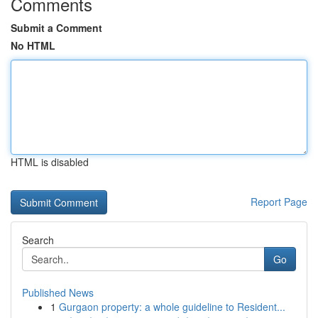
Comments
Submit a Comment
No HTML
HTML is disabled
Report Page
Search
Go
Published News
1
Gurgaon property: a whole guideline to Resident...