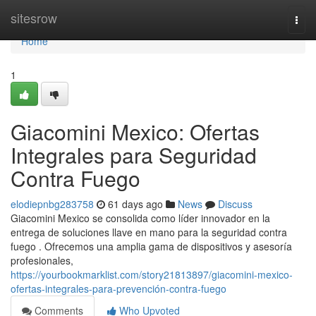
Home
sitesrow
Togg
navi
Home
1
Giacomini Mexico: Ofertas
Integrales para Seguridad
Contra Fuego
elodiepnbg283758
61 days ago
News
Discuss
Giacomini Mexico se consolida como líder innovador en la
entrega de soluciones llave en mano para la seguridad contra
fuego . Ofrecemos una amplia gama de dispositivos y asesoría
profesionales,
https://yourbookmarklist.com/story21813897/giacomini-mexico-
ofertas-integrales-para-prevención-contra-fuego
Comments
Who Upvoted