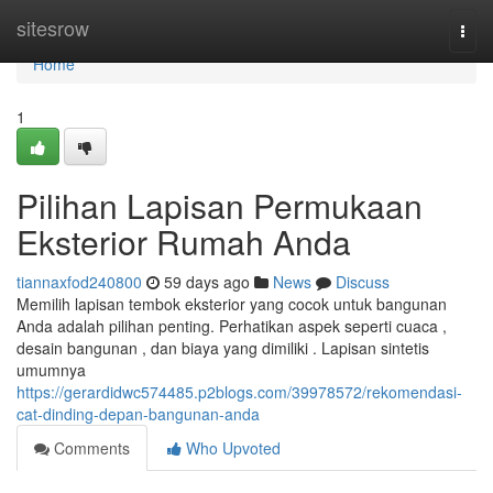
Home
sitesrow
Togg
navi
Home
1
Pilihan Lapisan Permukaan
Eksterior Rumah Anda
tiannaxfod240800
59 days ago
News
Discuss
Memilih lapisan tembok eksterior yang cocok untuk bangunan
Anda adalah pilihan penting. Perhatikan aspek seperti cuaca ,
desain bangunan , dan biaya yang dimiliki . Lapisan sintetis
umumnya
https://gerardidwc574485.p2blogs.com/39978572/rekomendasi-
cat-dinding-depan-bangunan-anda
Comments
Who Upvoted