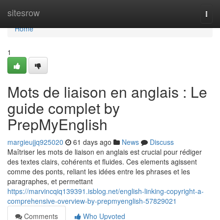
Home
sitesrow
Togg
navi
Home
1
Mots de liaison en anglais : Le
guide complet by
PrepMyEnglish
margieujjq925020
61 days ago
News
Discuss
Maîtriser les mots de liaison en anglais est crucial pour rédiger
des textes clairs, cohérents et fluides. Ces elements agissent
comme des ponts, reliant les idées entre les phrases et les
paragraphes, et permettant
https://marvincqiq139391.isblog.net/english-linking-copyright-a-
comprehensive-overview-by-prepmyenglish-57829021
Comments
Who Upvoted