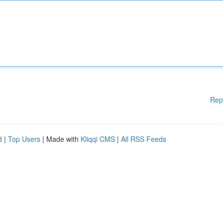
Rep
d
|
Top Users
| Made with
Kliqqi CMS
|
All RSS Feeds