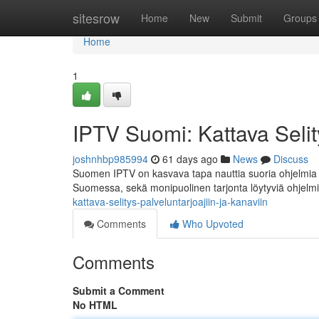
Home
sitesrow
Home
New
Submit
Groups
Home
1
IPTV Suomi: Kattava Selity
joshnhbp985994
61 days ago
News
Discuss
Suomen IPTV on kasvava tapa nauttia suoria ohjelmia pe
Suomessa, sekä monipuolinen tarjonta löytyviä ohjelm
kattava-selitys-palveluntarjoajiin-ja-kanaviin
Comments
Who Upvoted
Comments
Submit a Comment
No HTML