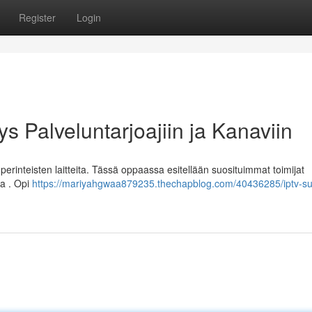
Register
Login
s Palveluntarjoajiin ja Kanaviin
rinteisten laitteita. Tässä oppaassa esitellään suosituimmat toimijat
ia . Opi
https://mariyahgwaa879235.thechapblog.com/40436285/iptv-s