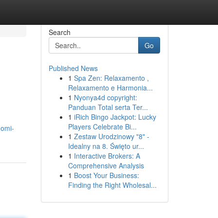
Search
Go
Published News
1
Spa Zen: Relaxamento ,
Relaxamento e Harmonia...
1
Nyonya4d copyright:
Panduan Total serta Ter...
1
iRich Bingo Jackpot: Lucky
Players Celebrate Bi...
uomi-
1
Zestaw Urodzinowy "8" -
Idealny na 8. Święto ur...
1
Interactive Brokers: A
Comprehensive Analysis
1
Boost Your Business:
Finding the Right Wholesal...