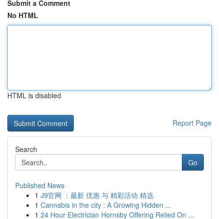
Submit a Comment
No HTML
HTML is disabled
Report Page
Search
Go
Published News
1
J9官网 ：最新 优惠 与 精彩活动 精选
1
Cannabis in the city : A Growing Hidden ...
1
24 Hour Electrician Hornsby Offering Relied On ...