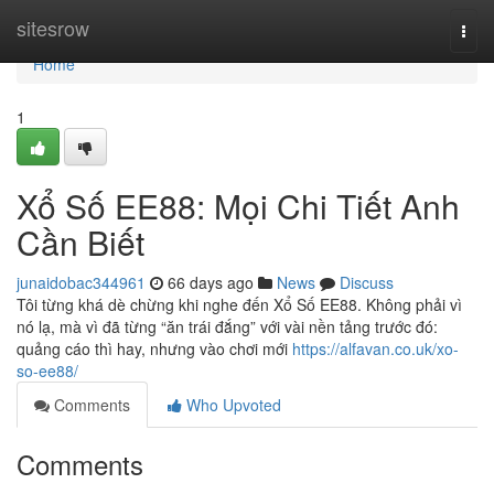
Home
sitesrow
Togg
navi
Home
1
Xổ Số EE88: Mọi Chi Tiết Anh
Cần Biết
junaidobac344961
66 days ago
News
Discuss
Tôi từng khá dè chừng khi nghe đến Xổ Số EE88. Không phải vì
nó lạ, mà vì đã từng “ăn trái đắng” với vài nền tảng trước đó:
quảng cáo thì hay, nhưng vào chơi mới
https://alfavan.co.uk/xo-
so-ee88/
Comments
Who Upvoted
Comments