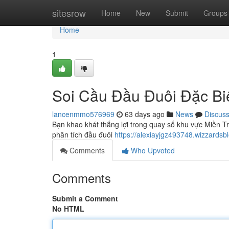
Home
sitesrow
Home
New
Submit
Groups
Home
1
Soi Cầu Đầu Đuôi Đặc Bi
lancenmmo576969
63 days ago
News
Discus
Bạn khao khát thắng lợi trong quay số khu vực Miền Tr
phân tích đầu đuôi
https://alexiayjgz493748.wizzard
Comments
Who Upvoted
Comments
Submit a Comment
No HTML