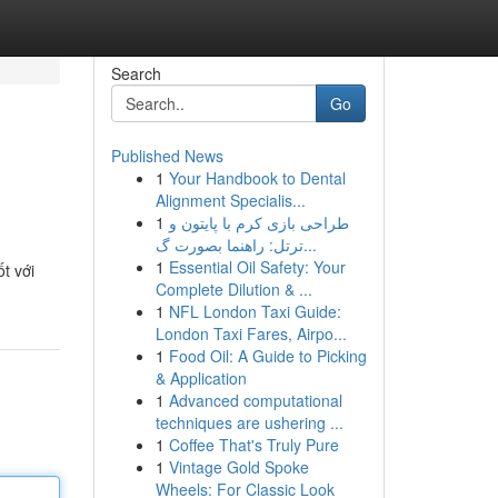
Search
Go
Published News
1
Your Handbook to Dental
Alignment Specialis...
1
طراحی بازی کرم با پایتون و
ترتل: راهنما بصورت گ...
1
Essential Oil Safety: Your
t với
Complete Dilution & ...
1
NFL London Taxi Guide:
London Taxi Fares, Airpo...
1
Food Oil: A Guide to Picking
& Application
1
Advanced computational
techniques are ushering ...
1
Coffee That's Truly Pure
1
Vintage Gold Spoke
Wheels: For Classic Look