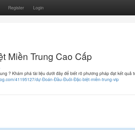
Register
Login
ệt Miền Trung Cao Cấp
s
ung ? Khám phá tài liệu dưới đây để biết rõ phương pháp đạt kết quả tố
sblog.com/41195127/dự-Đoán-Đầu-Đuôi-Đặc-biệt-miền-trung-vip