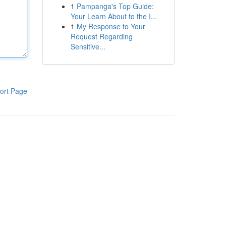
1
Pampanga's Top Guide:
Your Learn About to the I...
1
My Response to Your
Request Regarding
Sensitive...
ort Page