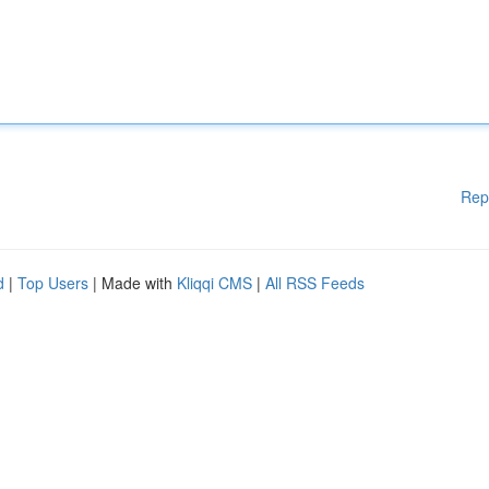
Rep
d
|
Top Users
| Made with
Kliqqi CMS
|
All RSS Feeds