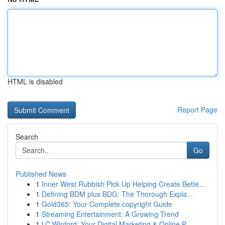
HTML is disabled
Report Page
Search
Go
Published News
1
Inner West Rubbish Pick Up Helping Create Bette...
1
Defining BDM plus BDG: The Thorough Expla...
1
Gold365: Your Complete copyright Guide
1
Streaming Entertainment: A Growing Trend
1
LC Winford: Your Digital Marketing & Online P...