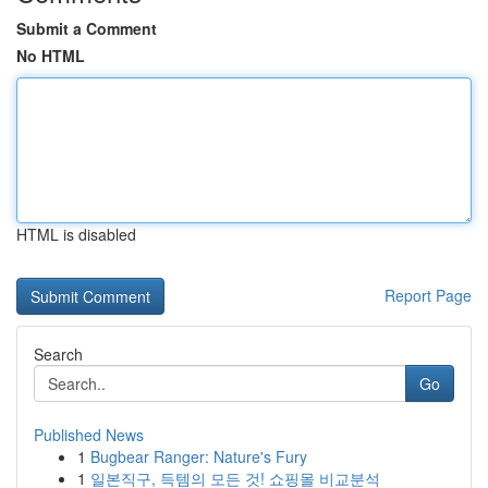
Submit a Comment
No HTML
HTML is disabled
Report Page
Search
Go
Published News
1
Bugbear Ranger: Nature's Fury
1
일본직구, 득템의 모든 것! 쇼핑몰 비교분석