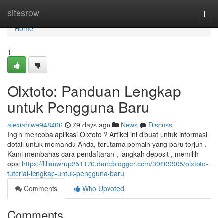
Home
sitesrow
Togg
navi
Home
1
Olxtoto: Panduan Lengkap
untuk Pengguna Baru
alexiahlwe948406
79 days ago
News
Discuss
Ingin mencoba aplikasi Olxtoto ? Artikel ini dibuat untuk informasi
detail untuk memandu Anda, terutama pemain yang baru terjun .
Kami membahas cara pendaftaran , langkah deposit , memilih
opsi
https://lilianwrup251176.daneblogger.com/39809905/olxtoto-
tutorial-lengkap-untuk-pengguna-baru
Comments
Who Upvoted
Comments