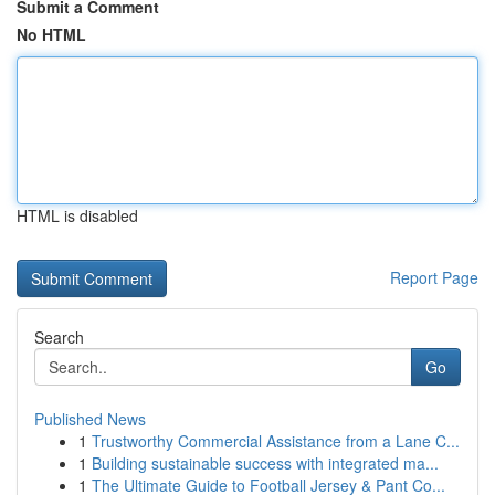
Submit a Comment
No HTML
HTML is disabled
Report Page
Search
Go
Published News
1
Trustworthy Commercial Assistance from a Lane C...
1
Building sustainable success with integrated ma...
1
The Ultimate Guide to Football Jersey & Pant Co...