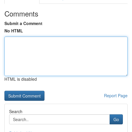
Comments
Submit a Comment
No HTML
HTML is disabled
Report Page
Search
Go