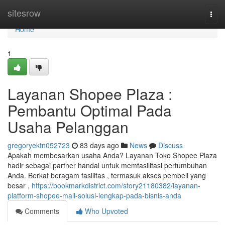
Home
sitesrow
Togg
navi
Home
1
Layanan Shopee Plaza :
Pembantu Optimal Pada
Usaha Pelanggan
gregoryektn052723
83 days ago
News
Discuss
Apakah membesarkan usaha Anda? Layanan Toko Shopee Plaza
hadir sebagai partner handal untuk memfasilitasi pertumbuhan
Anda. Berkat beragam fasilitas , termasuk akses pembeli yang
besar ,
https://bookmarkdistrict.com/story21180382/layanan-
platform-shopee-mall-solusi-lengkap-pada-bisnis-anda
Comments
Who Upvoted